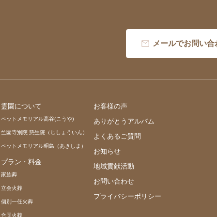
メールでお問い合
霊園について
お客様の声
ペットメモリアル高谷(こうや)
ありがとうアルバム
竺園寺別院 慈生院（じしょういん）
よくあるご質問
ペットメモリアル昭島（あきしま）
お知らせ
プラン・料金
地域貢献活動
家族葬
お問い合わせ
立会火葬
プライバシーポリシー
個別一任火葬
合同火葬