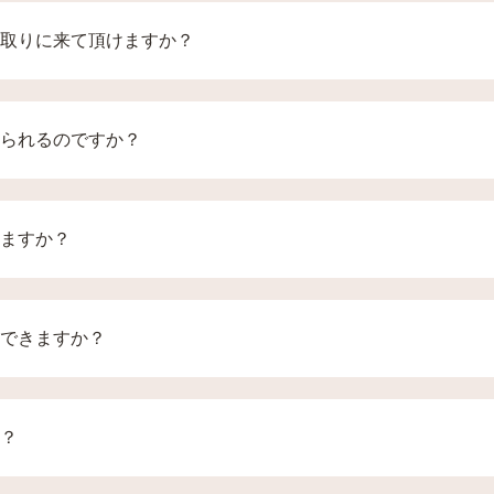
に寝かせてあげてください。お腹などを保冷剤などでご安置して
、ドライアイス（有料）のご用意も承っております。"
取りに来て頂けますか？
ば専用車で、ご自宅や病院までお引取りに伺わせて頂きます。 
合はご家族のご同乗（最大３名様）も可能です。"
られるのですか？
一緒に入れて火葬する事ができます。缶詰は中身のみラップな
用品・大型用品・金属など火葬できな物もありまので詳しくは
ますか？
カプセル・キーホルダー・ネックレスなどがございますので、
可
できますか？
ることができます。お越しになれない場合はお骨を自宅へお引
ください。
？