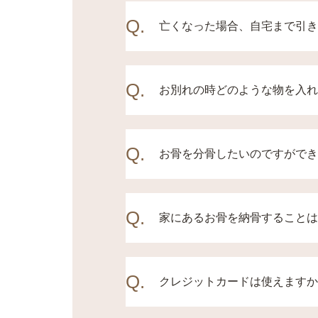
"出来るだけ涼しいお部屋
Q.
ど数日間ご安置する場合は
亡くなった場合、自宅まで引き
"お迎え先をご指定頂けれ
Q.
法で、お迎えをご希望の場
お別れの時どのような物を入れ
食物、生花、お手紙などを
Q.
い。※ビニール製品・化繊
お骨を分骨したいのですができ
分骨用の小さな壺や骨袋・
Q.
い。※合同火葬の場合は不
家にあるお骨を納骨することは
納骨堂や合同墓地に埋葬す
Q.
のでお気軽にお問い合わせ
クレジットカードは使えますか