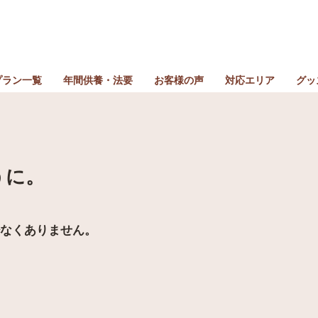
プラン一覧
年間供養・法要
お客様の声
対応エリア
グッ
(こうや)
家族葬プラン
じしょういん）
立会火葬プラン
島（あきしま）
個別一任火葬プラン
うに。
合同火葬プラン
少なくありません。