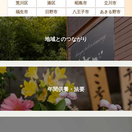
荒川区
港区
昭島市
立川市
福生市
日野市
八王子市
あきる野市
地域とのつながり
年間供養・法要