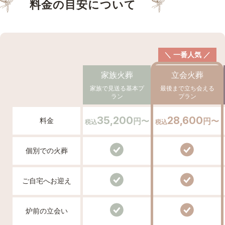
料金の目安について
＼ 一番人気 ／
家族火葬
立会火葬
家族で見送る基本プ
最後まで立ち会える
ラン
プラン
35,200
28,600
料金
円〜
円〜
税込
税込
個別での火葬
ご自宅へお迎え
炉前の立会い