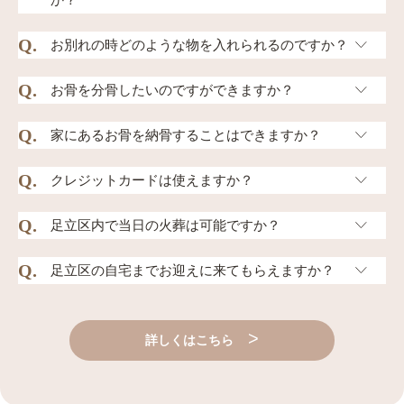
夏場など数日間ご安置する場合は、ドライアイス（有
Q.
お迎え先をご指定頂ければ専用車で、ご自宅や病院ま
お別れの時どのような物を入れられるのですか？
料）のご用意も承っております。
でお引取りに伺わせて頂きます。
Q.
食物、生花、お手紙などを一緒に入れて火葬する事が
お骨を分骨したいのですができますか？
また家族葬や立会火葬の方法で、お迎えをご希望の場
できます。缶詰は中身のみラップなどに包んでお持ち
合はご家族のご同乗（最大３名様）も可能です。
Q.
分骨用の小さな壺や骨袋・カプセル・キーホルダー・
家にあるお骨を納骨することはできますか？
ください。※ビニール製品・化繊用品・大型用品・金
ネックレスなどがございますので、お気軽にお申し付
属など火葬できな物もありまので詳しくはお問い合わ
Q.
納骨堂や合同墓地に埋葬することができます。お越し
クレジットカードは使えますか？
けください。※合同火葬の場合は不可
せ下さい。
になれない場合はお骨を自宅へお引取りに伺うことも
Q.
＜VISA/JCB/AMEX/MASTER/DINERS＞使用可能で
足立区内で当日の火葬は可能ですか？
できますのでお気軽にお問い合わせください。
す。※リボ、分割、ボーナス払いはご利用できませ
Q.
はい、可能です。ペットメモリアル昭島では当日対応
足立区の自宅までお迎えに来てもらえますか？
ん。
を行っております。お電話いただいたその日のうちに
はい、足立区内であればご自宅へのお迎えにうかがい
ご案内できます。まずはお早めにお電話ください
詳しくはこちら
ます。ペットメモリアル昭島からお迎え・火葬・ご返
（0120-03-4242）。
骨まで一貫対応いたします。