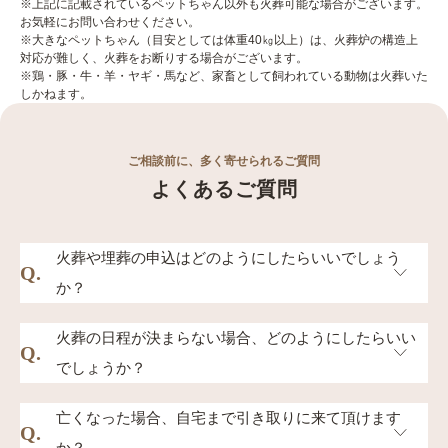
※上記に記載されているペットちゃん以外も火葬可能な場合がございます。
お気軽にお問い合わせください。
※大きなペットちゃん（目安としては体重40㎏以上）は、火葬炉の構造上
対応が難しく、火葬をお断りする場合がございます。
※鶏・豚・牛・羊・ヤギ・馬など、家畜として飼われている動物は火葬いた
しかねます。
ご相談前に、多く寄せられるご質問
よくあるご質問
火葬や埋葬の申込はどのようにしたらいいでしょう
Q.
か？
お電話にて承っております。（0120-03-4242）又は各
火葬の日程が決まらない場合、どのようにしたらいい
Q.
霊園直通電話までご連絡ください。ご要望の火葬や埋
でしょうか？
葬方法などをお聞かせ頂き、ご希望の日時などをご相
出来るだけ涼しいお部屋に寝かせてあげてください。
亡くなった場合、自宅まで引き取りに来て頂けます
談させて頂きます。
Q.
お腹などを保冷剤などでご安置してあげてください。
か？