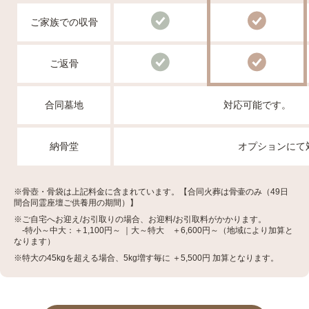
ご家族での収骨
ご返骨
合同墓地
対応可能です。
納骨堂
オプションにて
※骨壺・骨袋は上記料金に含まれています。【合同火葬は骨壷のみ（49日
間合同霊座壇ご供養用の期間）】
※ご自宅へお迎え/お引取りの場合、お迎料/お引取料がかかります。
-特小～中大：＋1,100円～ ｜大～特大 ＋6,600円～（地域により加算と
なります）
※特大の45kgを超える場合、5kg増す毎に ＋5,500円 加算となります。