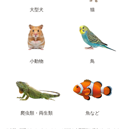
大型犬
猫
小動物
鳥
爬虫類・両生類
魚など