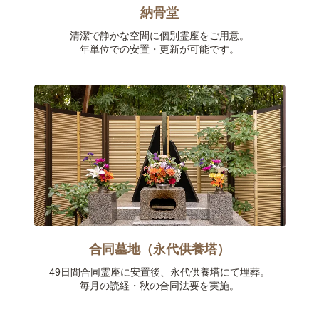
納骨堂
清潔で静かな空間に個別霊座をご用意。
年単位での安置・更新が可能です。
合同墓地（永代供養塔）
49日間合同霊座に安置後、永代供養塔にて埋葬。
毎月の読経・秋の合同法要を実施。