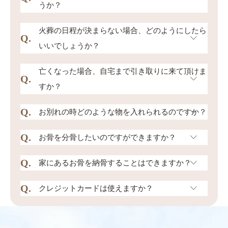
うか？
お電話にて承っております。（0120-03-4242）
火葬の日程が決まらない場合、どのようにしたら
Q.
又は各霊園直通電話までご連絡ください。ご要
いいでしょうか？
望の火葬や埋葬方法などをお聞かせ頂き、ご希
"出来るだけ涼しいお部屋に寝かせてあげてくだ
亡くなった場合、自宅まで引き取りに来て頂けま
望の日時などをご相談させて頂きます。
Q.
さい。お腹などを保冷剤などでご安置してあげ
すか？
てください。 夏場など数日間ご安置する場合
Q.
"お迎え先をご指定頂ければ専用車で、ご自宅や
お別れの時どのような物を入れられるのですか？
は、ドライアイス（有料）のご用意も承ってお
病院までお引取りに伺わせて頂きます。 また家
ります。"
Q.
食物、生花、お手紙などを一緒に入れて火葬す
お骨を分骨したいのですができますか？
族葬や立会火葬の方法で、お迎えをご希望の場
る事ができます。缶詰は中身のみラップなどに
合はご家族のご同乗（最大３名様）も可能で
Q.
分骨用の小さな壺や骨袋・カプセル・キーホル
家にあるお骨を納骨することはできますか？
包んでお持ちください。※ビニール製品・化繊
す。"
ダー・ネックレスなどがございますので、お気
用品・大型用品・金属など火葬できな物もあり
Q.
納骨堂や合同墓地に埋葬することができます。
クレジットカードは使えますか？
軽にお申し付けください。※合同火葬の場合は
まので詳しくはお問い合わせ下さい。
お越しになれない場合はお骨を自宅へお引取り
不可
＜VISA/JCB/AMEX/MASTER/DINERS＞使用可
に伺うこともできますのでお気軽にお問い合わ